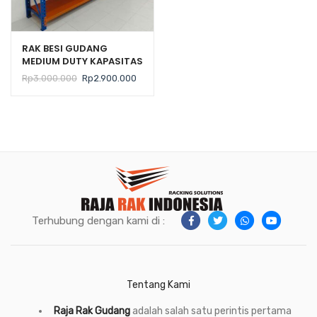
RAK BESI GUDANG
MEDIUM DUTY KAPASITAS
300 KG TIPE ZA-300
Harga
Harga
Rp
3.000.000
Rp
2.900.000
aslinya
saat
adalah:
ini
Rp3.000.000.
adalah:
Rp2.900.000.
Terhubung dengan kami di :
Tentang Kami
Raja Rak Gudang
adalah salah satu perintis pertama