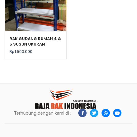
RAK GUDANG RUMAH 4 &
5 SUSUN UKURAN
120x40x200 TIPE JF-70
Rp
1.500.000
Terhubung dengan kami di :