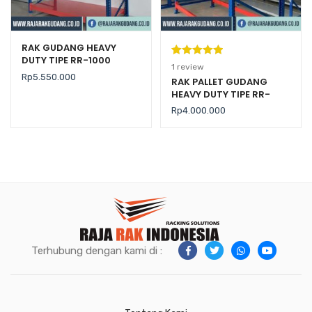
RAK GUDANG HEAVY
DUTY TIPE RR-1000
Peringkat
1
1
review
Rp
5.550.000
5.00
dari 5
RAK PALLET GUDANG
HEAVY DUTY TIPE RR-
berdasarka
2000 KAPASITAS 2 TON /
n
penilaian
Rp
4.000.000
LEVEL
pelanggan
Terhubung dengan kami di :