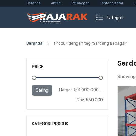
Beranda
Artikel
Pelanggan
Tentang Kami
H
Kategori
Beranda
Produk dengan tag “Serdang Bedagai”
Serd
PRICE
Showing 
Harga
Harga
Harga:
Rp4.000.000
—
Saring
terendah
tertinggi
Rp5.550.000
KATEGORI PRODUK