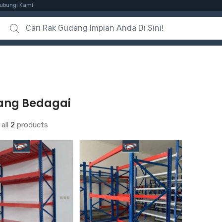
ubungi Kami
Search for:
ang Bedagai
all
2
products