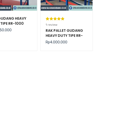
GUDANG HEAVY
TIPE RR-1000
Peringkat
1
1
review
5.00
dari 5
50.000
RAK PALLET GUDANG
HEAVY DUTY TIPE RR-
berdasarka
2000 KAPASITAS 2
n
penilaian
Rp
4.000.000
TON / LEVEL
pelanggan