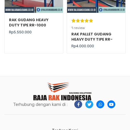
RAK GUDANG HEAVY
DUTY TIPE RR-1000
Peringkat
1
1
review
Rp
5.550.000
5.00
dari 5
RAK PALLET GUDANG
HEAVY DUTY TIPE RR-
berdasarka
2000 KAPASITAS 2 TON /
n
penilaian
Rp
4.000.000
LEVEL
pelanggan
Terhubung dengan kami di :