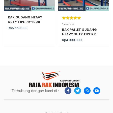
RAK GUDANG HEAVY
DUTY TIPE RR-1000
Peringkat
1
1
review
Rp
5.550.000
5.00
dari 5
RAK PALLET GUDANG
HEAVY DUTY TIPE RR-
berdasarka
2000 KAPASITAS 2 TON /
n
penilaian
Rp
4.000.000
LEVEL
pelanggan
Terhubung dengan kami di :