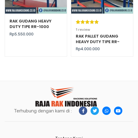
RAK GUDANG HEAVY
DUTY TIPE RR-1000
Peringkat
1
1
review
Rp
5.550.000
5.00
dari 5
RAK PALLET GUDANG
HEAVY DUTY TIPE RR-
berdasarka
2000 KAPASITAS 2 TON /
n
penilaian
Rp
4.000.000
LEVEL
pelanggan
Terhubung dengan kami di :