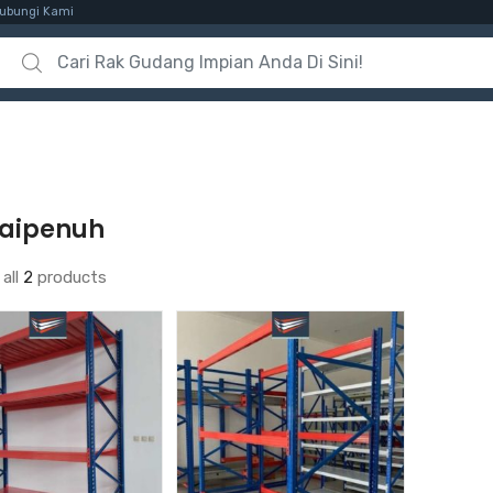
ubungi Kami
Search for:
aipenuh
all
2
products