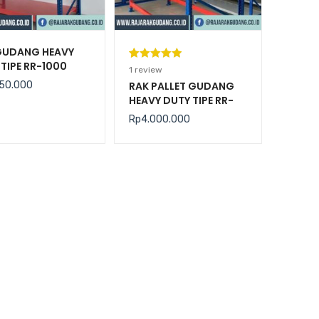
GUDANG HEAVY
TIPE RR-1000
Peringkat
1
1
review
5.00
dari 5
50.000
RAK PALLET GUDANG
HEAVY DUTY TIPE RR-
berdasarka
2000 KAPASITAS 2
n
penilaian
Rp
4.000.000
TON / LEVEL
pelanggan