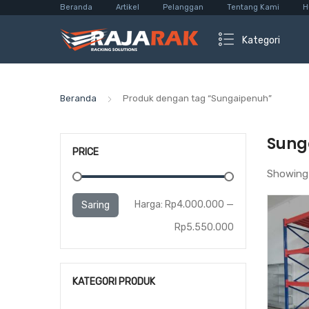
Beranda
Artikel
Pelanggan
Tentang Kami
H
Kategori
Beranda
Produk dengan tag “Sungaipenuh”
Sung
PRICE
Showing 
Harga
Harga
Harga:
Rp4.000.000
—
Saring
terendah
tertinggi
Rp5.550.000
KATEGORI PRODUK