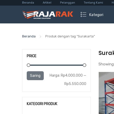
Beranda
Artikel
Pelanggan
Tentang Kami
H
Kategori
Beranda
Produk dengan tag “Surakarta”
Sura
PRICE
Showing 
Harga
Harga
Harga:
Rp4.000.000
—
Saring
terendah
tertinggi
Rp5.550.000
KATEGORI PRODUK