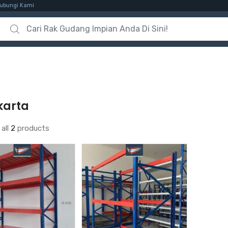
ubungi Kami
Search for:
karta
all
2
products