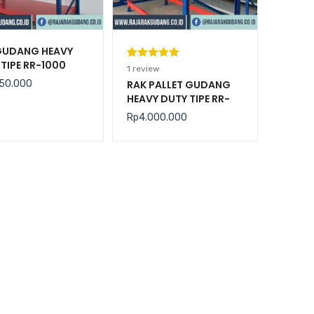
GUDANG HEAVY
TIPE RR-1000
Peringkat
1
1
review
5.00
dari 5
50.000
RAK PALLET GUDANG
HEAVY DUTY TIPE RR-
berdasarka
2000 KAPASITAS 2
n
penilaian
Rp
4.000.000
TON / LEVEL
pelanggan