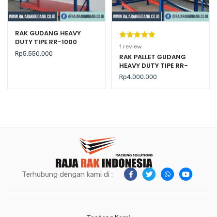
RAK GUDANG HEAVY
DUTY TIPE RR-1000
Peringkat
1
1
review
Rp
5.550.000
5.00
dari 5
RAK PALLET GUDANG
HEAVY DUTY TIPE RR-
berdasarka
2000 KAPASITAS 2 TON /
n
penilaian
Rp
4.000.000
LEVEL
pelanggan
Terhubung dengan kami di :