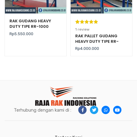
RAK GUDANG HEAVY
DUTY TIPE RR-1000
Peringkat
1
1
review
Rp
5.550.000
5.00
dari 5
RAK PALLET GUDANG
HEAVY DUTY TIPE RR-
berdasarka
2000 KAPASITAS 2 TON /
n
penilaian
Rp
4.000.000
LEVEL
pelanggan
Terhubung dengan kami di :