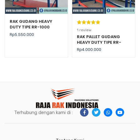
RAK GUDANG HEAVY
DUTY TIPE RR-1000
Peringkat
1
1
review
Rp
5.550.000
5.00
dari 5
RAK PALLET GUDANG
HEAVY DUTY TIPE RR-
berdasarka
2000 KAPASITAS 2 TON /
n
penilaian
Rp
4.000.000
LEVEL
pelanggan
Terhubung dengan kami di :