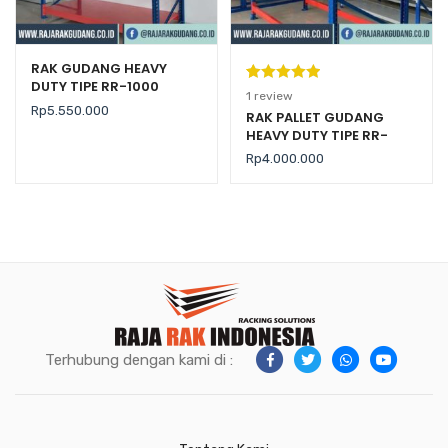
RAK GUDANG HEAVY
DUTY TIPE RR-1000
Peringkat
1
1
review
Rp
5.550.000
5.00
dari 5
RAK PALLET GUDANG
HEAVY DUTY TIPE RR-
berdasarka
2000 KAPASITAS 2 TON /
n
penilaian
Rp
4.000.000
LEVEL
pelanggan
Terhubung dengan kami di :