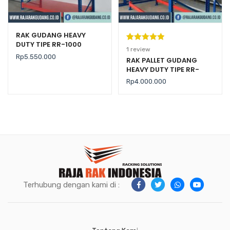
RAK GUDANG HEAVY
DUTY TIPE RR-1000
Peringkat
1
1
review
Rp
5.550.000
5.00
dari 5
RAK PALLET GUDANG
HEAVY DUTY TIPE RR-
berdasarka
2000 KAPASITAS 2 TON /
n
penilaian
Rp
4.000.000
LEVEL
pelanggan
Terhubung dengan kami di :