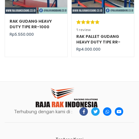
RAK GUDANG HEAVY
DUTY TIPE RR-1000
Peringkat
1
1
review
Rp
5.550.000
5.00
dari 5
RAK PALLET GUDANG
HEAVY DUTY TIPE RR-
berdasarka
2000 KAPASITAS 2 TON /
n
penilaian
Rp
4.000.000
LEVEL
pelanggan
Terhubung dengan kami di :