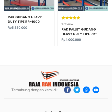
RAK GUDANG HEAVY
DUTY TIPE RR-1000
Peringkat
1
1
review
Rp
5.550.000
5.00
dari 5
RAK PALLET GUDANG
HEAVY DUTY TIPE RR-
berdasarka
2000 KAPASITAS 2 TON /
n
penilaian
Rp
4.000.000
LEVEL
pelanggan
Terhubung dengan kami di :