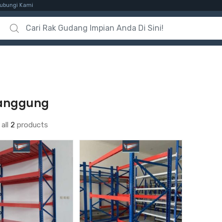
ubungi Kami
Search for:
anggung
all
2
products