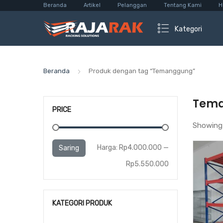
Beranda
Artikel
Pelanggan
Tentang Kami
H
Kategori
Beranda
Produk dengan tag “Temanggung”
Tem
PRICE
Showing 
Harga
Harga
Harga:
Rp4.000.000
—
Saring
terendah
tertinggi
Rp5.550.000
KATEGORI PRODUK