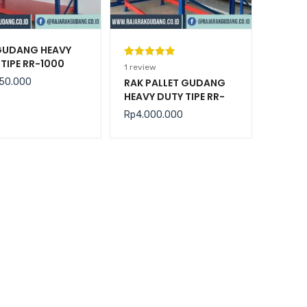
GUDANG HEAVY
TIPE RR-1000
Peringkat
1
1
review
5.00
dari 5
50.000
RAK PALLET GUDANG
HEAVY DUTY TIPE RR-
berdasarka
2000 KAPASITAS 2
n
penilaian
Rp
4.000.000
TON / LEVEL
pelanggan