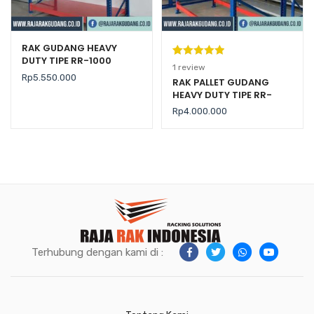
RAK GUDANG HEAVY
DUTY TIPE RR-1000
Peringkat
1
1
review
Rp
5.550.000
5.00
dari 5
RAK PALLET GUDANG
HEAVY DUTY TIPE RR-
berdasarka
2000 KAPASITAS 2 TON /
n
penilaian
Rp
4.000.000
LEVEL
pelanggan
Terhubung dengan kami di :