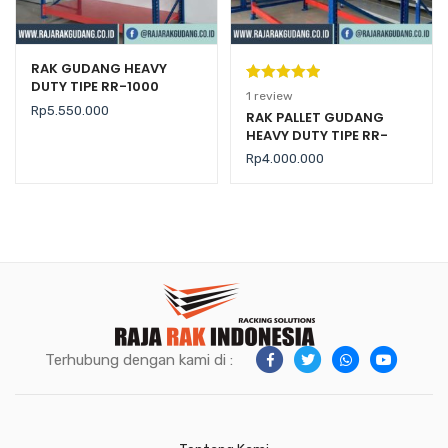
RAK GUDANG HEAVY
DUTY TIPE RR-1000
Peringkat
1
1
review
Rp
5.550.000
5.00
dari 5
RAK PALLET GUDANG
HEAVY DUTY TIPE RR-
berdasarka
2000 KAPASITAS 2 TON /
n
penilaian
Rp
4.000.000
LEVEL
pelanggan
Terhubung dengan kami di :