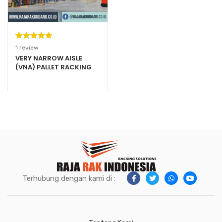
Peringkat
1
1
review
5.00
dari 5
VERY NARROW AISLE
(VNA) PALLET RACKING
berdasarka
SYSTEM
n
penilaian
pelanggan
Terhubung dengan kami di :