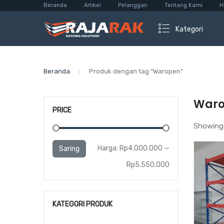
Beranda
Artikel
Pelanggan
Tentang Kami
H
Kategori
Beranda
Produk dengan tag “Waropen”
War
PRICE
Showing 
Harga
Harga
Harga:
Rp4.000.000
—
Saring
terendah
tertinggi
Rp5.550.000
KATEGORI PRODUK