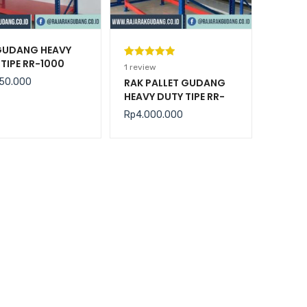
GUDANG HEAVY
TIPE RR-1000
Peringkat
1
1
review
5.00
dari 5
50.000
RAK PALLET GUDANG
HEAVY DUTY TIPE RR-
berdasarka
2000 KAPASITAS 2
n
penilaian
Rp
4.000.000
TON / LEVEL
pelanggan