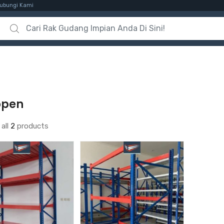
ubungi Kami
Search for:
open
all
2
products