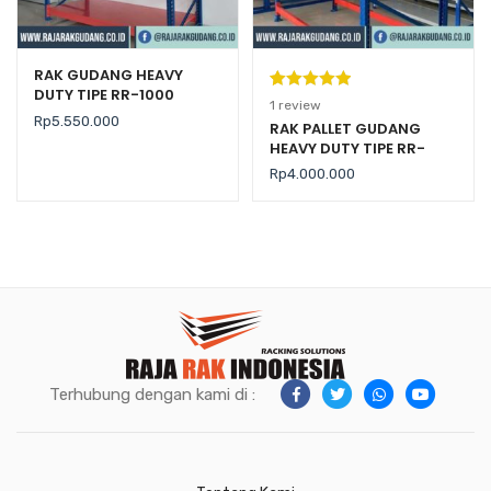
RAK GUDANG HEAVY
DUTY TIPE RR-1000
Peringkat
1
1
review
Rp
5.550.000
5.00
dari 5
RAK PALLET GUDANG
HEAVY DUTY TIPE RR-
berdasarka
2000 KAPASITAS 2 TON /
n
penilaian
Rp
4.000.000
LEVEL
pelanggan
Terhubung dengan kami di :