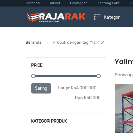
Beranda
Artikel
Pelanggan
Tentang Kami
H
Kategori
Beranda
Produk dengan tag “Yalimo”
Yali
PRICE
Showing 
Harga
Harga
Harga:
Rp4.000.000
—
Saring
terendah
tertinggi
Rp5.550.000
KATEGORI PRODUK