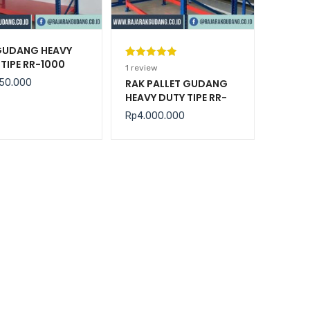
GUDANG HEAVY
TIPE RR-1000
Peringkat
1
1
review
5.00
dari 5
50.000
RAK PALLET GUDANG
HEAVY DUTY TIPE RR-
berdasarka
2000 KAPASITAS 2
n
penilaian
Rp
4.000.000
TON / LEVEL
pelanggan