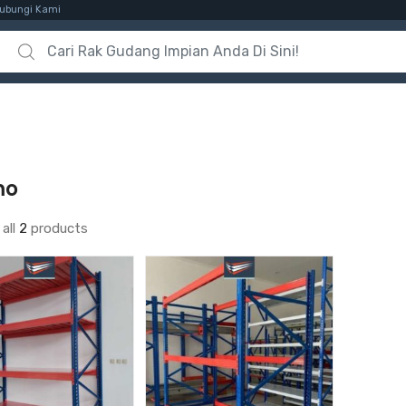
ubungi Kami
Search for:
mo
all
2
products