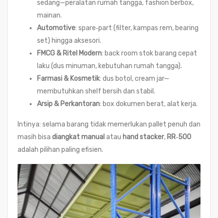
sedang—peralatan rumah tangga, fashion berbox,
mainan.
Automotive
: spare‑part (filter, kampas rem, bearing
set) hingga aksesori.
FMCG & Ritel Modern
: back room stok barang cepat
laku (dus minuman, kebutuhan rumah tangga).
Farmasi & Kosmetik
: dus botol, cream jar—
membutuhkan shelf bersih dan stabil.
Arsip & Perkantoran
: box dokumen berat, alat kerja.
Intinya: selama barang tidak memerlukan pallet penuh dan
masih bisa
diangkat manual
atau
hand stacker
,
RR‑500
adalah pilihan paling efisien.