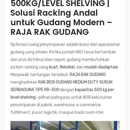
500KG/LEVEL SHELVING
|
Solusi Racking Andal
untuk Gudang Modern –
RAJA RAK GUDANG
Optimasi ruang penyimpanan adalah kunci dari operasional
gudang yang efisien. Ketika jumlah SKU terus bertambah
dan arus distribusi kian cepat, gudang membutuhkan
sistem racking yang
kuat
,
fleksibel
, dan
mudah diadaptasi
.
Menjawab tantangan tersebut,
RAJA RAK GUDANG
menghadirkan
RAK BESI GUDANG MEDIUM DUTY SUSUN
SERBAGUNA TIPE RR-500
dengan
kapasitas 500 kg per
level shelving
—pilihan paling pas untuk 80% kebutuhan
penyimpanan di pabrik, warehouse, e‑commerce
fulfillment, pusat logistik, maupun back room ritel.