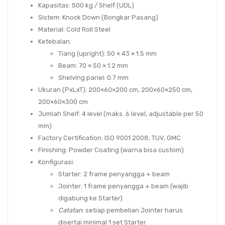
Kapasitas
: 500 kg / Shelf (UDL)
Sistem
: Knock Down (Bongkar Pasang)
Material
: Cold Roll Steel
Ketebalan
:
Tiang (upright):
50 × 43 × 1.5 mm
Beam:
70 × 50 × 1.2 mm
Shelving panel:
0.7 mm
Ukuran (PxLxT)
:
200×60×200 cm
,
200×60×250 cm
,
200×60×300 cm
Jumlah Shelf
:
4 level
(maks.
6 level
, adjustable per 50
mm)
Factory Certification
:
ISO 9001:2008, TUV, GMC
Finishing
:
Powder Coating
(warna bisa
custom
)
Konfigurasi
:
Starter
: 2 frame penyangga + beam
Jointer
: 1 frame penyangga + beam (wajib
digabung ke Starter)
Catatan
: setiap pembelian
Jointer
harus
disertai minimal
1 set Starter