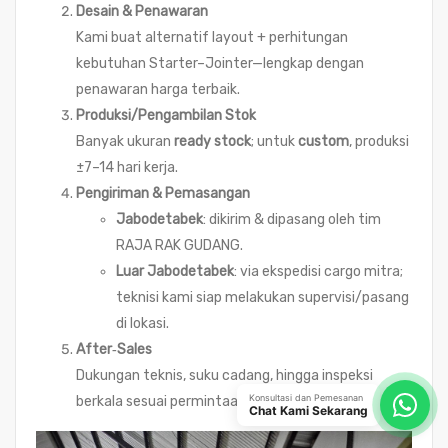
Desain & Penawaran
Kami buat alternatif layout + perhitungan
kebutuhan Starter–Jointer—lengkap dengan
penawaran harga terbaik.
Produksi/Pengambilan Stok
Banyak ukuran
ready stock
; untuk
custom
, produksi
±7–14 hari kerja.
Pengiriman & Pemasangan
Jabodetabek
: dikirim & dipasang oleh tim
RAJA RAK GUDANG.
Luar Jabodetabek
: via ekspedisi cargo mitra;
teknisi kami siap melakukan supervisi/pasang
di lokasi.
After‑Sales
Dukungan teknis, suku cadang, hingga inspeksi
Konsultasi dan Pemesanan
berkala sesuai permintaan.
Chat Kami Sekarang