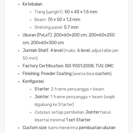
Ketebalan
:
Tiang (upright):
50 × 43 × 1.5 mm
Beam:
70 × 50 × 1.2 mm
Shelving panel:
0.7 mm
Ukuran (PxLxT)
:
200×60×200 cm
,
200×60×250
cm
,
200×60×300 cm
Jumlah Shelf
:
4 level
(maks.
6 level
, adjustable per
50 mm)
Factory Certification
:
ISO 9001:2008, TUV, GMC
Finishing
:
Powder Coating
(warna bisa
custom
)
Konfigurasi
:
Starter
: 2 frame penyangga + beam
Jointer
: 1 frame penyangga + beam (wajib
digabung ke Starter)
Catatan
: setiap pembelian
Jointer
harus
disertai minimal
1 set Starter
Custom size
: kami menerima
pembuatan ukuran