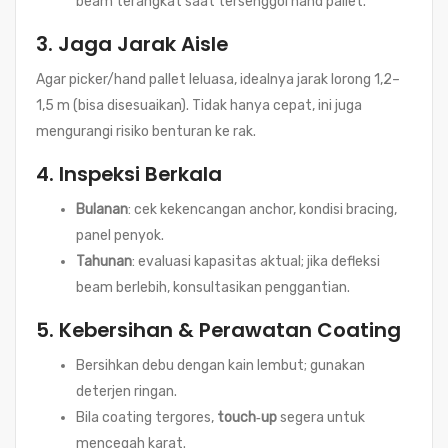
beam terangkat saat tersenggol hand pallet.
3. Jaga Jarak Aisle
Agar picker/hand pallet leluasa, idealnya jarak lorong 1,2–
1,5 m (bisa disesuaikan). Tidak hanya cepat, ini juga
mengurangi risiko benturan ke rak.
4. Inspeksi Berkala
Bulanan
: cek kekencangan anchor, kondisi bracing,
panel penyok.
Tahunan
: evaluasi kapasitas aktual; jika defleksi
beam berlebih, konsultasikan penggantian.
5. Kebersihan & Perawatan Coating
Bersihkan debu dengan kain lembut; gunakan
deterjen ringan.
Bila coating tergores,
touch‑up
segera untuk
mencegah karat.