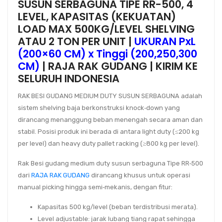
SUSUN SERBAGUNA TIPE RR-500, 4
LEVEL, KAPASITAS (KEKUATAN)
LOAD MAX 500KG/LEVEL SHELVING
ATAU 2 TON PER UNIT |
UKURAN PxL
(200×60 CM) x Tinggi (200,250,300
CM)
| RAJA RAK GUDANG | KIRIM KE
SELURUH INDONESIA
RAK BESI GUDANG MEDIUM DUTY SUSUN SERBAGUNA
adalah
sistem
shelving baja
berkonstruksi
knock‑down
yang
dirancang menanggung
beban menengah
secara aman dan
stabil. Posisi produk ini berada di antara
light duty
(≤200 kg
per level) dan
heavy duty pallet racking
(≥800 kg per level).
Rak Besi gudang medium duty susun serbaguna Tipe RR‑500
dari
RAJA RAK GUDANG
dirancang khusus untuk operasi
manual picking
hingga semi‑mekanis, dengan fitur:
Kapasitas 500 kg/level
(beban terdistribusi merata).
Level adjustable
: jarak lubang tiang rapat sehingga