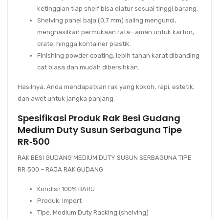
ketinggian tiap shelf bisa diatur sesuai tinggi barang.
Shelving panel baja
(0,7 mm) saling mengunci,
menghasilkan permukaan rata—aman untuk karton,
crate, hingga kontainer plastik.
Finishing powder coating
: lebih tahan karat dibanding
cat biasa dan mudah dibersihkan.
Hasilnya, Anda mendapatkan rak yang
kokoh
,
rapi
,
estetik
,
dan
awet
untuk jangka panjang.
Spesifikasi Produk Rak Besi Gudang
Medium Duty Susun Serbaguna Tipe
RR‑500
RAK BESI GUDANG MEDIUM DUTY SUSUN SERBAGUNA TIPE
RR‑500
– RAJA RAK GUDANG
Kondisi
: 100% BARU
Produk
: Import
Tipe
: Medium Duty Racking (shelving)