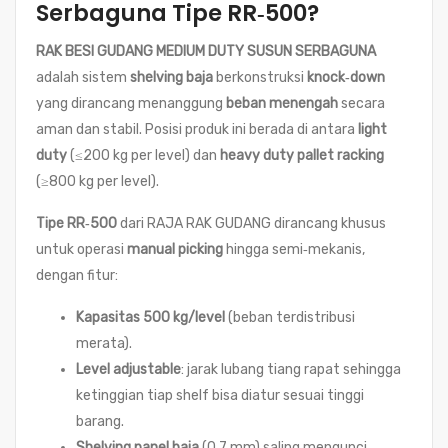
Serbaguna Tipe RR‑500?
RAK BESI GUDANG MEDIUM DUTY SUSUN SERBAGUNA
adalah sistem
shelving baja
berkonstruksi
knock‑down
yang dirancang menanggung
beban menengah
secara
aman dan stabil. Posisi produk ini berada di antara
light
duty
(≤200 kg per level) dan
heavy duty pallet racking
(≥800 kg per level).
Tipe RR‑500
dari RAJA RAK GUDANG dirancang khusus
untuk operasi
manual picking
hingga semi‑mekanis,
dengan fitur:
Kapasitas 500 kg/level
(beban terdistribusi
merata).
Level adjustable
: jarak lubang tiang rapat sehingga
ketinggian tiap shelf bisa diatur sesuai tinggi
barang.
Shelving panel baja
(0,7 mm) saling mengunci,