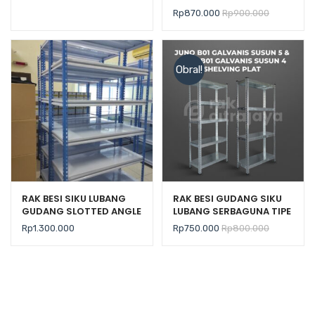
150KG TIPE C-150
JUNO B02 GALVANIS –
Rp
870.000
Rp
900.000
PLAT SHELVING
Obral!
RAK BESI SIKU LUBANG
RAK BESI GUDANG SIKU
GUDANG SLOTTED ANGLE
LUBANG SERBAGUNA TIPE
TIPE STALLUM 100
JUNO B01 GALVANIS –
Rp
1.300.000
Rp
750.000
Rp
800.000
SHELVING PLAT