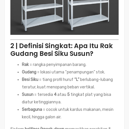
2 | Definisi Singkat: Apa Itu Rak
Gudang Besi Siku Susun?
Rak
= rangka penyimpanan barang.
Gudang
= lokasi utama “penampungan” stok.
Besi Siku
= tiang profil huruf
“L”
berlubang-lubang
teratur, kuat menopang beban vertikal.
Susun
= tersedia
4
atau
5
tingkat plat yang bisa
diatur ketinggiannya.
Serbaguna
= cocok untuk kardus makanan, mesin
kecil, hingga galon air.