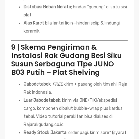
Distribusi Beban Merata
; hindari “gunung” di satu sisi
plat.
Alas Karet
bila lantai licin—hindari selip & lindungi
keramik.
9 | Skema Pengiriman &
Instalasi Rak Gudang Besi Siku
Susun Serbaguna Tipe JUNO
B03 Putih – Plat Shelving
Jabodetabek
:
FREE
kirim + pasang oleh tim ahli Raja
Rak Indonesia.
Luar Jabodetabek
: kirim via JNE/TIKI/ekspedisi
cargo; komponen dibalut bubble-wrap plus kardus
tebal. Video tutorial perakitan bisa diakses di
Rajarakgudang.co.id.
Ready Stock Jakarta
: order pagi, kirim sore* (syarat