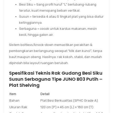
Besi Siku
= tiang profil huruf
“L”
berlubang-lubang
teratur, kuat menopang beban vertikal.
Susun
= tersedia
4
atau
5
tingkat plat yang bisa diatur
ketinggiannya.
Serbaguna
= cocok untuk kardus makanan, mesin
kecil, hingga galon air.
Sistem
boltless/knock-down
memastikan perakitan &
pembongkaran berlangsung secepat “klik dan kunci”, tanpa
baut maupun obeng. Hasilnya: rak kokoh, stabil, dan mudah
dipindah bila layout ruangan berubah.
Spesifikasi Teknis Rak Gudang Besi Siku
Susun Serbaguna Tipe JUNO B03 Putih –
Plat Shelving
Item
Detail
Bahan
Plat Besi Berkualitas (SPHC Grade A)
Ukuran Rak
120 cm (P) × 45 cm (L) × 180 cm (T)