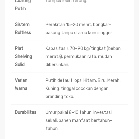
Coating
tampak lebih terang.
Putih
Sistem
Perakitan 15-20 menit; bongkar-
Boltless
pasang tanpa drama kunci inggris.
Plat
Kapasitas ± 70–90 kg/tingkat (beban
Shelving
merata); permukaan rata, mudah
Solid
dibersihkan.
Varian
Putih default; opsi Hitam, Biru, Merah,
Warna
Kuning: tinggal cocokan dengan
branding toko.
Durabilitas
Umur pakai 8–10 tahun; investasi
sekali, panen manfaat bertahun-
tahun.