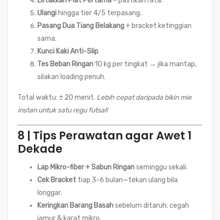
Letakkan Plat Pertama
– pastikan rata.
Ulangi
hingga tier 4/5 terpasang.
Pasang Dua Tiang Belakang
+ bracket ketinggian
sama.
Kunci Kaki Anti-Slip
.
Tes Beban Ringan
10 kg per tingkat → jika mantap,
silakan loading penuh.
Total waktu: ± 20 menit.
Lebih cepat daripada bikin mie
instan untuk satu regu futsal!
8 | Tips Perawatan agar Awet 1
Dekade
Lap Mikro-fiber + Sabun Ringan
seminggu sekali.
Cek Bracket
tiap 3-6 bulan—tekan ulang bila
longgar.
Keringkan Barang Basah
sebelum ditaruh; cegah
jamur & karat mikro.