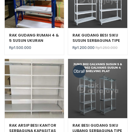
RAK GUDANG RUMAH 4 &
RAK GUDANG BESI SIKU
5 SUSUN UKURAN
SUSUN SERBAGUNA TIPE
120x40x200 TIPE JF-70
JUNO B04 PUTIH PLAT
Rp
1.500.000
Rp
1.200.000
Rp
1.250.000
SHELVING
Obral!
RAK ARSIP BESI KANTOR
RAK BESI GUDANG SIKU
SERBAGUNA KAPASITAS
LUBANG SERBAGUNA TIPE