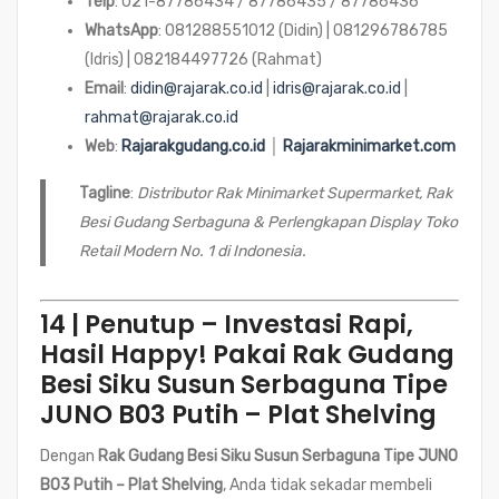
Telp
: 021-87786434 / 87786435 / 87786436
WhatsApp
: 081288551012 (Didin) | 081296786785
(Idris) | 082184497726 (Rahmat)
Email
:
didin@rajarak.co.id
|
idris@rajarak.co.id
|
rahmat@rajarak.co.id
Web
:
Rajarakgudang.co.id
│
Rajarakminimarket.com
Tagline
:
Distributor Rak Minimarket Supermarket, Rak
Besi Gudang Serbaguna & Perlengkapan Display Toko
Retail Modern No. 1 di Indonesia.
14 | Penutup – Investasi Rapi,
Hasil Happy! Pakai Rak Gudang
Besi Siku Susun Serbaguna Tipe
JUNO B03 Putih – Plat Shelving
Dengan
Rak Gudang Besi Siku Susun Serbaguna Tipe JUNO
B03 Putih – Plat Shelving
, Anda tidak sekadar membeli