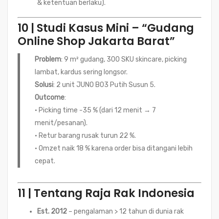
& ketentuan berlaku).
10 | Studi Kasus Mini – “Gudang
Online Shop Jakarta Barat”
Problem
: 9 m² gudang, 300 SKU skincare, picking
lambat, kardus sering longsor.
Solusi
: 2 unit JUNO B03 Putih Susun 5.
Outcome
:
• Picking time -35 % (dari 12 menit → 7
menit/pesanan).
• Retur barang rusak turun 22 %.
• Omzet naik 18 % karena order bisa ditangani lebih
cepat.
11 | Tentang Raja Rak Indonesia
Est. 2012
– pengalaman > 12 tahun di dunia rak