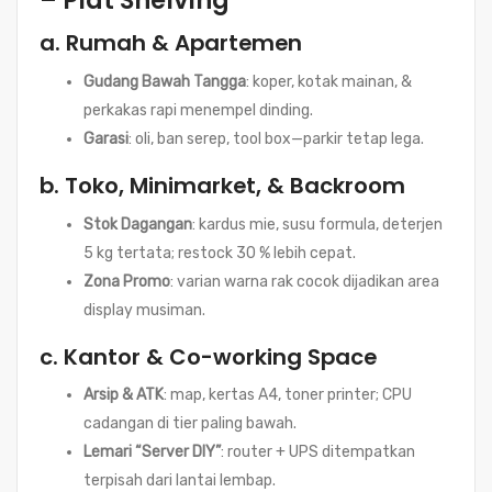
– Plat Shelving
a. Rumah & Apartemen
Gudang Bawah Tangga
: koper, kotak mainan, &
perkakas rapi menempel dinding.
Garasi
: oli, ban serep, tool box—parkir tetap lega.
b. Toko, Minimarket, & Backroom
Stok Dagangan
: kardus mie, susu formula, deterjen
5 kg tertata; restock 30 % lebih cepat.
Zona Promo
: varian warna rak cocok dijadikan area
display musiman.
c. Kantor & Co-working Space
Arsip & ATK
: map, kertas A4, toner printer; CPU
cadangan di tier paling bawah.
Lemari “Server DIY”
: router + UPS ditempatkan
terpisah dari lantai lembap.