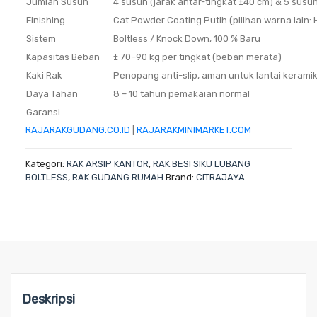
Jumlah Susun
4 susun (jarak antar-tingkat ±40 cm) & 5 susun
Finishing
Cat Powder Coating Putih (pilihan warna lain: H
Sistem
Boltless / Knock Down, 100 % Baru
Kapasitas Beban
± 70–90 kg per tingkat (beban merata)
Kaki Rak
Penopang anti-slip, aman untuk lantai kerami
Daya Tahan
8 – 10 tahun pemakaian normal
Garansi
RAJARAKGUDANG.CO.ID
|
RAJARAKMINIMARKET.COM
Kategori:
RAK ARSIP KANTOR
,
RAK BESI SIKU LUBANG
BOLTLESS
,
RAK GUDANG RUMAH
Brand:
CITRAJAYA
Deskripsi