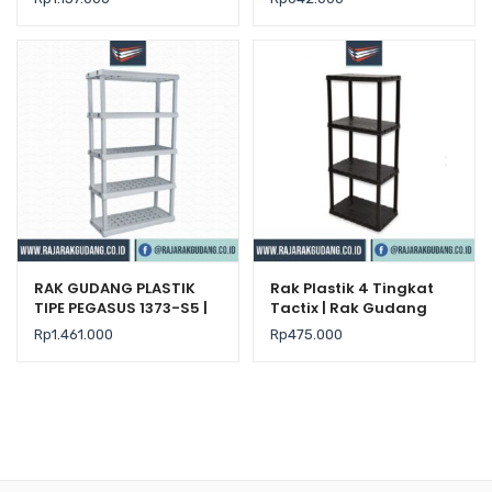
Serbaguna
RAK GUDANG PLASTIK
Rak Plastik 4 Tingkat
TIPE PEGASUS 1373-S5 |
Tactix | Rak Gudang
Rak Plastik Susun
Susun Serbaguna
Rp
1.461.000
Rp
475.000
Serbaguna