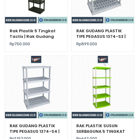
Rak Plastik 5 Tingkat
RAK GUDANG PLASTIK
Tactix | Rak Gudang
TIPE PEGASUS 1374-S3 |
Susun Serbaguna
Rak Plastik Susun
Rp
750.000
Rp
899.000
Serbaguna
RAK GUDANG PLASTIK
RAK PLASTIK SUSUN
TIPE PEGASUS 1374-S4 |
SERBAGUNA 5 TINGKAT
Rak Plastik Susun
TIPE ATLAS S5
Rp
1.157.000
Rp
642.000