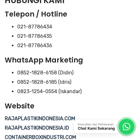
HUBUNGI KAMI
Telepon / Hotline
021-87786434
021-87786435
021-87786436
WhatsApp Marketing
0852-1828-6158 (Didin)
0852-1828-6185 (Idris)
0823-1254-0554 (Iskandar)
Website
RAJAPLASTIKINDONESIA.COM
Konsultasi dan Pemesanan
RAJAPLASTIKINDONESIA.ID
Chat Kami Sekarang
CONTAINERBOXINDUSTRI.COM