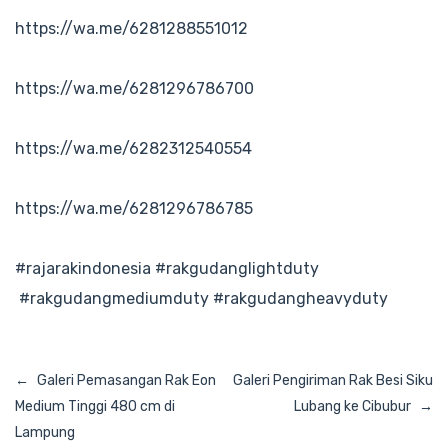
https://wa.me/6281288551012
https://wa.me/6281296786700
https://wa.me/6282312540554
https://wa.me/6281296786785
#rajarakindonesia
#rakgudanglightduty
#rakgudangmediumduty
#rakgudangheavyduty
Navigasi
Galeri Pemasangan Rak Eon
Galeri Pengiriman Rak Besi Siku
pos
Medium Tinggi 480 cm di
Lubang ke Cibubur
Lampung