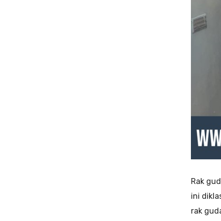
Rak gud
ini dikl
rak gud