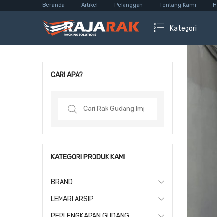
Beranda
Artikel
Pelanggan
Tentang Kami
H
Kategori
CARI APA?
Search
for:
KATEGORI PRODUK KAMI
BRAND
LEMARI ARSIP
PERLENGKAPAN GUDANG