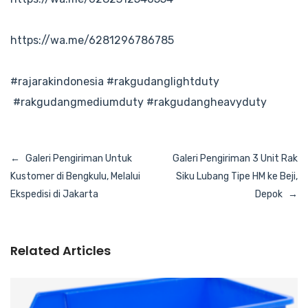
https://wa.me/6281296786785
#rajarakindonesia
#rakgudanglightduty
#rakgudangmediumduty
#rakgudangheavyduty
Navigasi
Galeri Pengiriman Untuk
Galeri Pengiriman 3 Unit Rak
pos
Kustomer di Bengkulu, Melalui
Siku Lubang Tipe HM ke Beji,
Ekspedisi di Jakarta
Depok
Related Articles