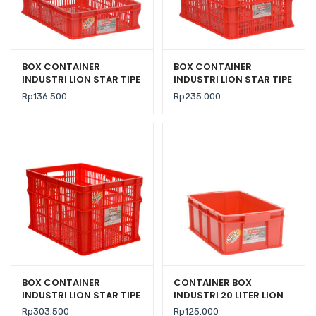
BOX CONTAINER
BOX CONTAINER
INDUSTRI LION STAR TIPE
INDUSTRI LION STAR TIPE
IC-27 FORTE CRATE 301
IC-28 FORTE CRATE 302
Rp
136.500
Rp
235.000
UK. 600 x 425 x 140 MM
BOX CONTAINER
CONTAINER BOX
INDUSTRI LION STAR TIPE
INDUSTRI 20 LITER LION
IC-29 FORTE CRATE 303
STAR IC-36 FORTE
Rp
303.500
Rp
125.000