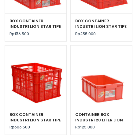
BOX CONTAINER
BOX CONTAINER
INDUSTRI LION STAR TIPE
INDUSTRI LION STAR TIPE
IC-27 FORTE CRATE 301
IC-28 FORTE CRATE 302
Rp
136.500
Rp
235.000
UK. 600 x 425 x 140 MM
BOX CONTAINER
CONTAINER BOX
INDUSTRI LION STAR TIPE
INDUSTRI 20 LITER LION
IC-29 FORTE CRATE 303
STAR IC-36 FORTE
Rp
303.500
Rp
125.000
CRATE 101 UKURAN
535x325x179 mm