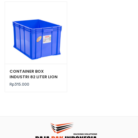
CONTAINER BOX
INDUSTRI 82 LITER LION
STAR IC-33 FORTE
Rp
315.000
CRATE 203 UKURAN 625 x
425 x H 370 mm