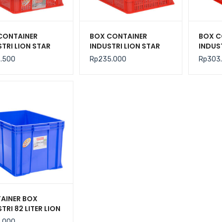
CONTAINER
BOX CONTAINER
BOX C
TRI LION STAR
INDUSTRI LION STAR
INDUS
IC-27 FORTE
TIPE IC-28 FORTE
TIPE I
6.500
Rp
235.000
Rp
303
 301 UK. 600 x
CRATE 302
CRATE
 140 MM
AINER BOX
TRI 82 LITER LION
 IC-33 FORTE
5.000