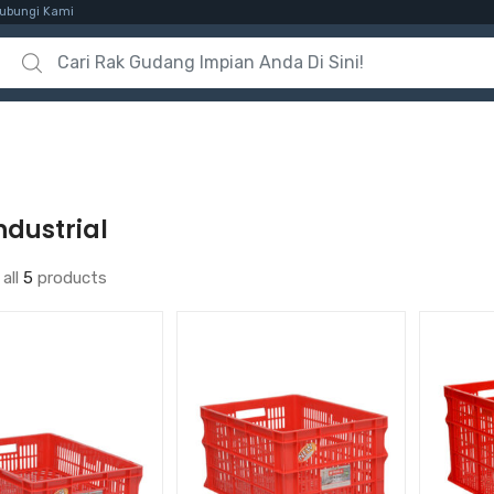
ubungi Kami
Search for:
ndustrial
all
5
products