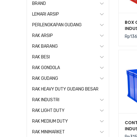
BRAND
LEMARI ARSIP
BOX 
PERLENGKAPAN GUDANG
INDUS
TIPE 
RAK ARSIP
Rp
13
CRATE
425 x
RAK BARANG
RAK BESI
RAK GONDOLA
RAK GUDANG
RAK HEAVY DUTY GUDANG BESAR
RAK INDUSTRI
RAK LIGHT DUTY
RAK MEDIUM DUTY
CONT
INDUS
RAK MINIMARKET
STAR
Rp
31