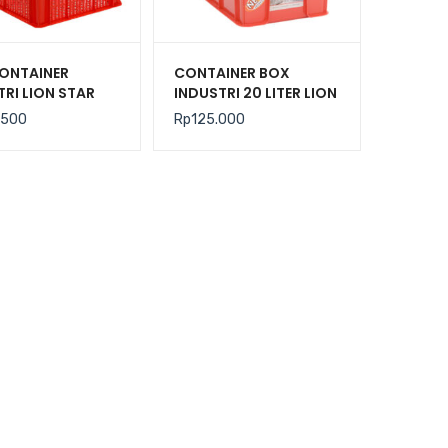
ONTAINER
CONTAINER BOX
TRI LION STAR
INDUSTRI 20 LITER LION
C-29 FORTE
STAR IC-36 FORTE
.500
Rp
125.000
 303
CRATE 101 UKURAN
535x325x179 mm