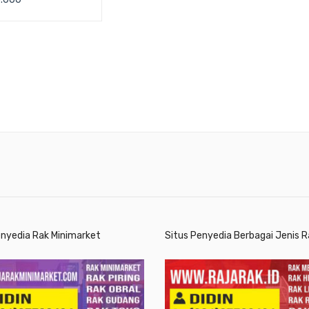
E 203 UKURAN
 425 x H 370 mm
enyedia Rak Minimarket
Situs Penyedia Berbagai Jenis R