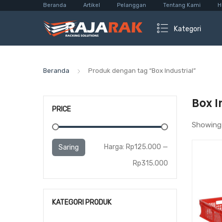
Beranda
Artikel
Pelanggan
Tentang Kami
H
Kategori
Beranda
Produk dengan tag “Box Industrial”
Box I
PRICE
Showing 
Harga
Harga
Harga:
Rp125.000
—
Saring
terendah
tertinggi
Rp315.000
KATEGORI PRODUK