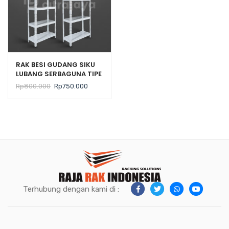
RAK BESI GUDANG SIKU
LUBANG SERBAGUNA TIPE
JUNO B01 PUTIH –
Harga
Harga
Rp
800.000
Rp
750.000
SHELVING PLAT
aslinya
saat
adalah:
ini
Rp800.000.
adalah:
Rp750.000.
Terhubung dengan kami di :