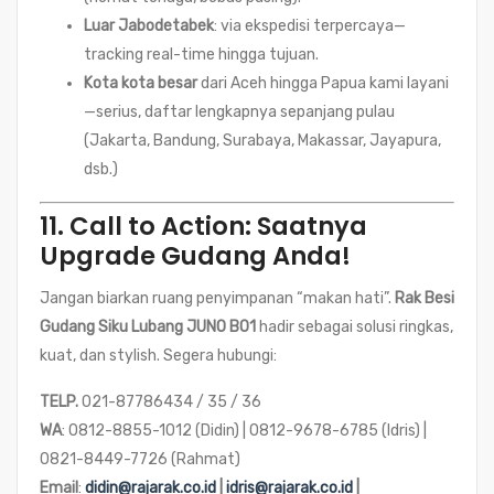
Luar Jabodetabek
: via ekspedisi terpercaya—
tracking real-time hingga tujuan.
Kota kota besar
dari Aceh hingga Papua kami layani
—serius, daftar lengkapnya sepanjang pulau
(Jakarta, Bandung, Surabaya, Makassar, Jayapura,
dsb.)
11. Call to Action: Saatnya
Upgrade Gudang Anda!
Jangan biarkan ruang penyimpanan “makan hati”.
Rak Besi
Gudang Siku Lubang JUNO B01
hadir sebagai solusi ringkas,
kuat, dan stylish. Segera hubungi:
TELP.
021-87786434 / 35 / 36
WA
: 0812-8855-1012 (Didin) | 0812-9678-6785 (Idris) |
0821-8449-7726 (Rahmat)
Email
:
didin@rajarak.co.id
|
idris@rajarak.co.id
|