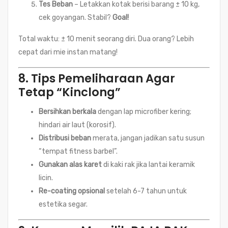
Tes Beban
– Letakkan kotak berisi barang ± 10 kg,
cek goyangan. Stabil?
Goal!
Total waktu: ± 10 menit seorang diri. Dua orang? Lebih
cepat dari mie instan matang!
8. Tips Pemeliharaan Agar
Tetap “Kinclong”
Bersihkan berkala
dengan lap microfiber kering;
hindari air laut (korosif).
Distribusi beban
merata, jangan jadikan satu susun
“tempat fitness barbel”.
Gunakan alas karet
di kaki rak jika lantai keramik
licin.
Re-coating opsional
setelah 6-7 tahun untuk
estetika segar.