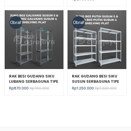
pelanggan
Obral!
Obral!
RAK BESI GUDANG SIKU
RAK GUDANG BESI SIKU
LUBANG SERBAGUNA TIPE
SUSUN SERBAGUNA TIPE
JUNO B02 GALVANIS –
JUNO B03 PUTIH PLAT
Rp
870.000
Rp
900.000
Rp
1.250.000
Rp
1.300.000
PLAT SHELVING
SHELVING