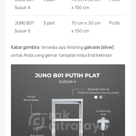
Susun 4
x 150 cm
JUNO B01
5 plat
70 cm x 30 cm
Putih
Susun 5
x 150 cm
Kabar gembira
: tersedia opsi finishing
galvanis (silver)
untuk Anda yang gemar tampilan industrial kekinian.