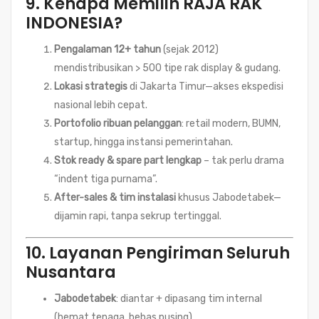
9. Kenapa Memilih
RAJA RAK
INDONESIA?
Pengalaman 12+ tahun
(sejak 2012)
mendistribusikan > 500 tipe rak display & gudang.
Lokasi strategis
di Jakarta Timur—akses ekspedisi
nasional lebih cepat.
Portofolio ribuan pelanggan
: retail modern, BUMN,
startup, hingga instansi pemerintahan.
Stok ready & spare part lengkap
– tak perlu drama
“indent tiga purnama”.
After-sales & tim instalasi
khusus Jabodetabek—
dijamin rapi, tanpa sekrup tertinggal.
10. Layanan Pengiriman Seluruh
Nusantara
Jabodetabek
: diantar + dipasang tim internal
(hemat tenaga, bebas pusing).