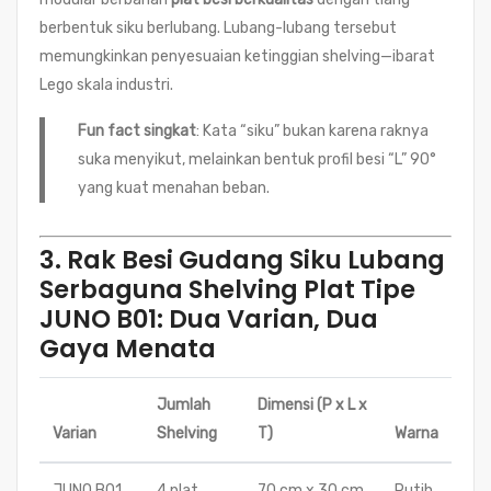
berbentuk siku berlubang. Lubang-lubang tersebut
memungkinkan penyesuaian ketinggian shelving—ibarat
Lego skala industri.
Fun fact singkat
: Kata “siku” bukan karena raknya
suka menyikut, melainkan bentuk profil besi “L” 90°
yang kuat menahan beban.
3. Rak Besi Gudang Siku Lubang
Serbaguna Shelving Plat Tipe
JUNO B01: Dua Varian, Dua
Gaya Menata
Jumlah
Dimensi (P x L x
Varian
Shelving
T)
Warna
JUNO B01
4 plat
70 cm x 30 cm
Putih