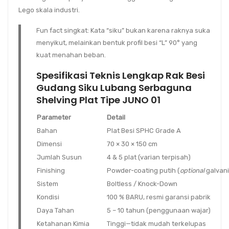
Lego skala industri.
Fun fact singkat
: Kata “siku” bukan karena raknya suka
menyikut, melainkan bentuk profil besi “L” 90° yang
kuat menahan beban.
Spesifikasi Teknis Lengkap Rak Besi
Gudang Siku Lubang Serbaguna
Shelving Plat Tipe JUNO 01
Parameter
Detail
Bahan
Plat Besi SPHC Grade A
Dimensi
70 × 30 × 150 cm
Jumlah Susun
4 & 5 plat (varian terpisah)
Finishing
Powder-coating putih (
optional
galvanis
Sistem
Boltless / Knock-Down
Kondisi
100 % BARU, resmi garansi pabrik
Daya Tahan
5 – 10 tahun (penggunaan wajar)
Ketahanan Kimia
Tinggi—tidak mudah terkelupas