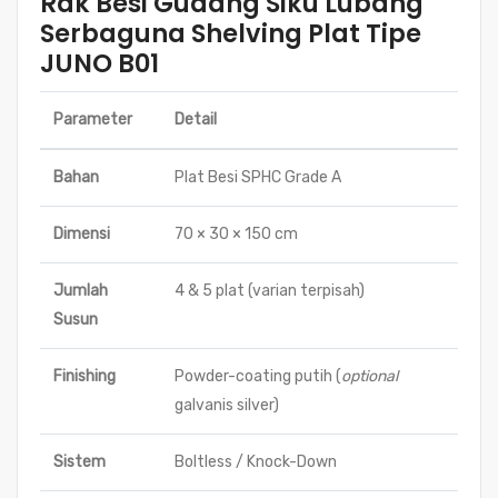
Rak Besi Gudang Siku Lubang
Serbaguna Shelving Plat Tipe
JUNO B01
Parameter
Detail
Bahan
Plat Besi SPHC Grade A
Dimensi
70 × 30 × 150 cm
Jumlah
4 & 5 plat (varian terpisah)
Susun
Finishing
Powder-coating putih (
optional
galvanis silver)
Sistem
Boltless / Knock-Down