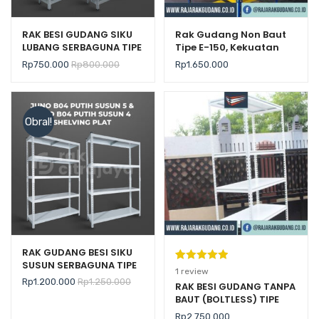
RAK BESI GUDANG SIKU
Rak Gudang Non Baut
LUBANG SERBAGUNA TIPE
Tipe E-150, Kekuatan
JUNO B01 GALVANIS –
200Kg / Level
Rp
750.000
Rp
800.000
Rp
1.650.000
SHELVING PLAT
Obral!
RAK GUDANG BESI SIKU
SUSUN SERBAGUNA TIPE
Peringkat
1
1
review
JUNO B04 PUTIH PLAT
Rp
1.200.000
Rp
1.250.000
5.00
dari 5
RAK BESI GUDANG TANPA
SHELVING
BAUT (BOLTLESS) TIPE
berdasarka
RR-20BM
n
penilaian
Rp
2.750.000