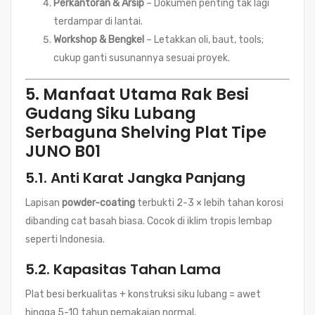
Perkantoran & Arsip
– Dokumen penting tak lagi
terdampar di lantai.
Workshop & Bengkel
– Letakkan oli, baut, tools;
cukup ganti susunannya sesuai proyek.
5. Manfaat Utama Rak Besi
Gudang Siku Lubang
Serbaguna Shelving Plat Tipe
JUNO B01
5.1.
Anti Karat Jangka Panjang
Lapisan
powder-coating
terbukti 2-3 × lebih tahan korosi
dibanding cat basah biasa. Cocok di iklim tropis lembap
seperti Indonesia.
5.2.
Kapasitas Tahan Lama
Plat besi berkualitas + konstruksi siku lubang = awet
hingga 5-10 tahun pemakaian normal.