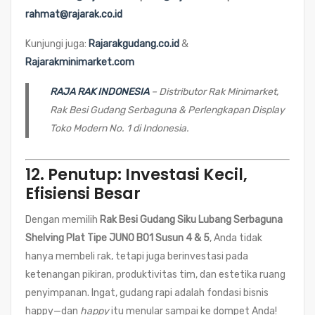
rahmat@rajarak.co.id
Kunjungi juga:
Rajarakgudang.co.id
&
Rajarakminimarket.com
RAJA RAK INDONESIA
– Distributor Rak Minimarket,
Rak Besi Gudang Serbaguna & Perlengkapan Display
Toko Modern No. 1 di Indonesia.
12. Penutup: Investasi Kecil,
Efisiensi Besar
Dengan memilih
Rak Besi Gudang Siku Lubang Serbaguna
Shelving Plat Tipe JUNO B01 Susun 4 & 5
, Anda tidak
hanya membeli rak, tetapi juga berinvestasi pada
ketenangan pikiran, produktivitas tim, dan estetika ruang
penyimpanan. Ingat, gudang rapi adalah fondasi bisnis
happy—dan
happy
itu menular sampai ke dompet Anda!