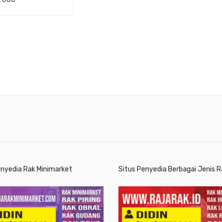
E 203 UKURAN
 425 x H 370 mm
enyedia Rak Minimarket
Situs Penyedia Berbagai Jenis R