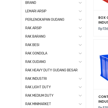
BRAND
LEMARI ARSIP
BOX 
PERLENGKAPAN GUDANG
INDUS
TIPE 
RAK ARSIP
Rp
13
CRATE
425 x
RAK BARANG
RAK BESI
RAK GONDOLA
RAK GUDANG
RAK HEAVY DUTY GUDANG BESAR
RAK INDUSTRI
RAK LIGHT DUTY
RAK MEDIUM DUTY
CONT
INDUS
RAK MINIMARKET
STAR
Rp
31