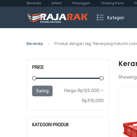
Beranda
Artikel
Pelanggan
Tentang Kami
H
Kategori
Beranda
Produk dengan tag “Keranjang Industri Lion
Keran
PRICE
Showing 
Harga
Harga
Harga:
Rp125.000
—
Saring
terendah
tertinggi
Rp315.000
KATEGORI PRODUK