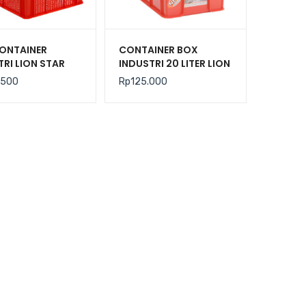
ONTAINER
CONTAINER BOX
TRI LION STAR
INDUSTRI 20 LITER LION
C-29 FORTE
STAR IC-36 FORTE
.500
Rp
125.000
 303
CRATE 101 UKURAN
535x325x179 mm