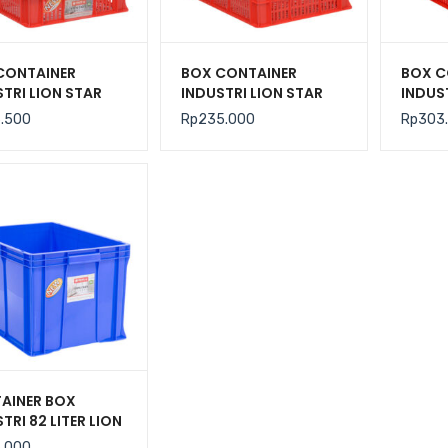
CONTAINER
BOX CONTAINER
BOX C
TRI LION STAR
INDUSTRI LION STAR
INDUS
IC-27 FORTE
TIPE IC-28 FORTE
TIPE I
6.500
Rp
235.000
Rp
303
 301 UK. 600 x
CRATE 302
CRATE
 140 MM
AINER BOX
TRI 82 LITER LION
 IC-33 FORTE
5.000