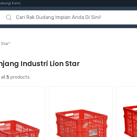
ubungi Kami
Search for:
 Star”
jang Industri Lion Star
all
5
products