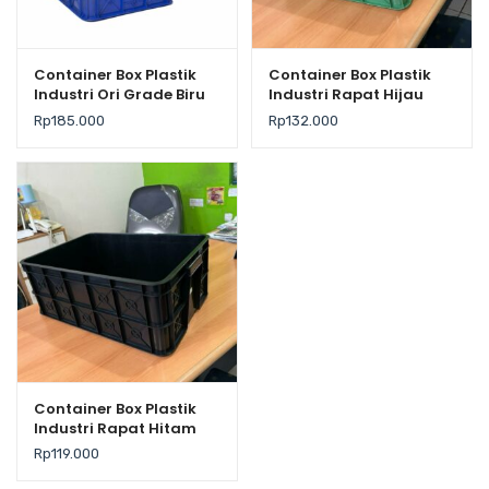
Container Box Plastik
Container Box Plastik
Industri Ori Grade Biru
Industri Rapat Hijau
Merah YTH-19B Ukuran
Murah YTH-19B Medium
Rp
185.000
Rp
132.000
61x41x24 cm
Grade Ukuran 61x41x24
cm
Container Box Plastik
Industri Rapat Hitam
Murah YTH-19B Low
Rp
119.000
Grade 61x41x24 Cm