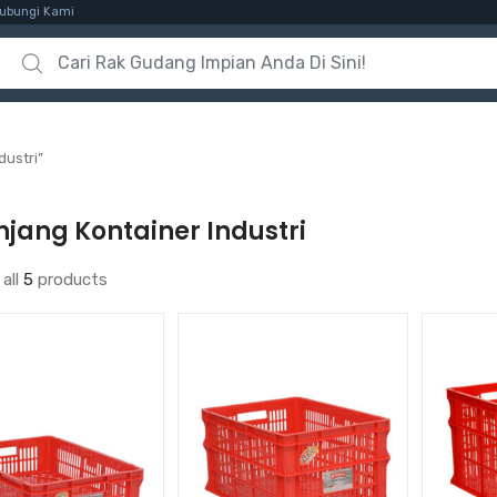
ubungi Kami
Search for:
dustri”
jang Kontainer Industri
all
5
products