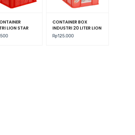
ONTAINER
CONTAINER BOX
TRI LION STAR
INDUSTRI 20 LITER LION
C-29 FORTE
STAR IC-36 FORTE
.500
Rp
125.000
 303
CRATE 101 UKURAN
535x325x179 mm