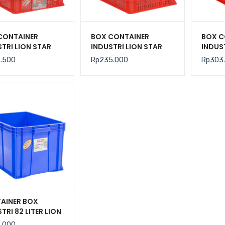
CONTAINER
BOX CONTAINER
BOX C
TRI LION STAR
INDUSTRI LION STAR
INDUS
IC-27 FORTE
TIPE IC-28 FORTE
TIPE I
6.500
Rp
235.000
Rp
303
 301 UK. 600 x
CRATE 302
CRATE
 140 MM
AINER BOX
TRI 82 LITER LION
 IC-33 FORTE
5.000