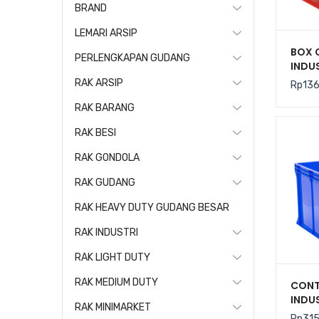
BRAND
LEMARI ARSIP
BOX 
PERLENGKAPAN GUDANG
INDUS
TIPE 
RAK ARSIP
Rp
13
CRATE
425 x
RAK BARANG
RAK BESI
RAK GONDOLA
RAK GUDANG
RAK HEAVY DUTY GUDANG BESAR
RAK INDUSTRI
RAK LIGHT DUTY
RAK MEDIUM DUTY
CONT
INDUS
RAK MINIMARKET
STAR
Rp
31