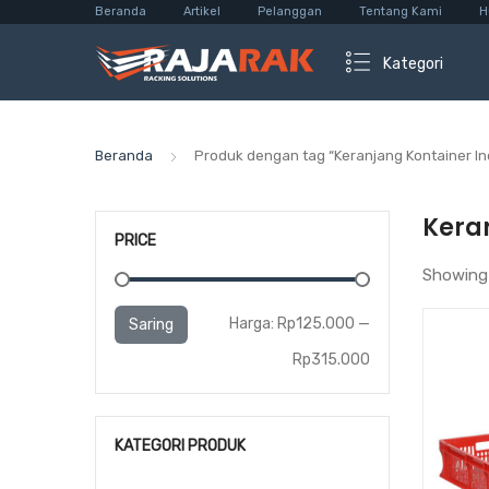
Beranda
Artikel
Pelanggan
Tentang Kami
H
Kategori
Beranda
Produk dengan tag “Keranjang Kontainer In
Keran
PRICE
Showing 
Harga
Harga
Harga:
Rp125.000
—
Saring
terendah
tertinggi
Rp315.000
KATEGORI PRODUK