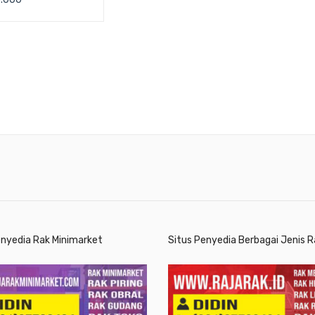
E 203 UKURAN
 425 x H 370 mm
enyedia Rak Minimarket
Situs Penyedia Berbagai Jenis R