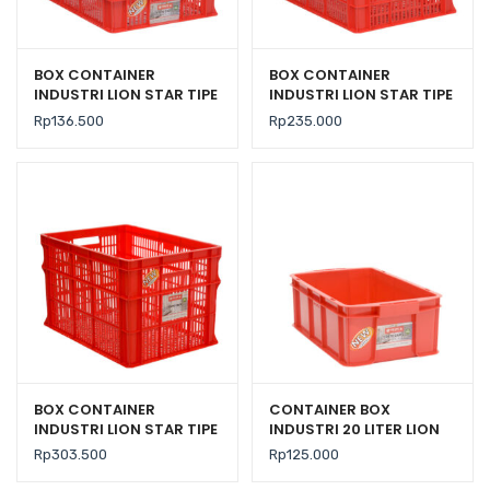
BOX CONTAINER
BOX CONTAINER
INDUSTRI LION STAR TIPE
INDUSTRI LION STAR TIPE
IC-27 FORTE CRATE 301
IC-28 FORTE CRATE 302
Rp
136.500
Rp
235.000
UK. 600 x 425 x 140 MM
BOX CONTAINER
CONTAINER BOX
INDUSTRI LION STAR TIPE
INDUSTRI 20 LITER LION
IC-29 FORTE CRATE 303
STAR IC-36 FORTE
Rp
303.500
Rp
125.000
CRATE 101 UKURAN
535x325x179 mm