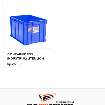
CONTAINER BOX
INDUSTRI 82 LITER LION
STAR IC-33 FORTE
Rp
315.000
CRATE 203 UKURAN 625 x
425 x H 370 mm