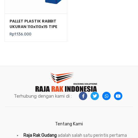
PALLET PLASTIK RABBIT
UKURAN 110x110x15 TIPE
NPA-1111
Rp
1.136.000
Terhubung dengan kami di :
Tentang Kami
Raja Rak Gudang
adalah salah satu perintis pertama