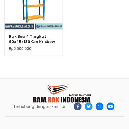
Rak Besi 4 Tingkat
90x45x180 Cm Krisbow
– Kekuatan 300Kg /
Rp
3.300.000
Level
Terhubung dengan kami di :