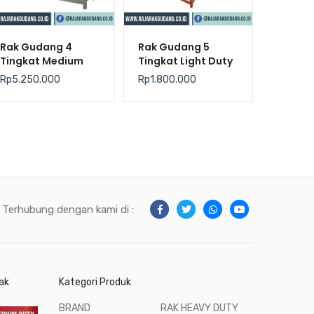
Rak Gudang 4
Rak Gudang 5
Tingkat Medium
Tingkat Light Duty
Duty Silver –
– Krisbow
Rp
5.250.000
Rp
1.800.000
Krisbow
Terhubung dengan kami di :
ak
Kategori Produk
BRAND
RAK HEAVY DUTY