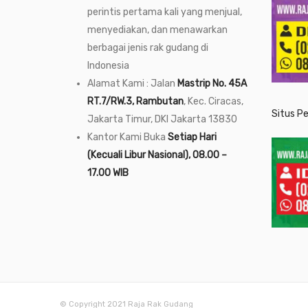
perintis pertama kali yang menjual,
menyediakan, dan menawarkan
berbagai jenis rak gudang di
Indonesia
Alamat Kami : Jalan
Mastrip No. 45A
RT.7/RW.3, Rambutan
, Kec. Ciracas,
Situs P
Jakarta Timur, DKI Jakarta 13830
Kantor Kami Buka
Setiap Hari
(Kecuali Libur Nasional), 08.00 –
17.00 WIB
© Copyright 2021 Raja Rak Gudang