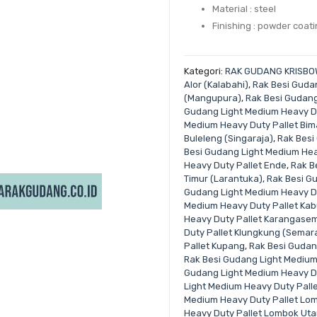
Material : steel
Finishing : powder coat
Kategori:
RAK GUDANG KRISBO
Alor (Kalabahi)
,
Rak Besi Guda
(Mangupura)
,
Rak Besi Gudang
Gudang Light Medium Heavy Du
Medium Heavy Duty Pallet Bim
Buleleng (Singaraja)
,
Rak Besi
Besi Gudang Light Medium He
Heavy Duty Pallet Ende
,
Rak B
Timur (Larantuka)
,
Rak Besi G
Gudang Light Medium Heavy D
Medium Heavy Duty Pallet Ka
Heavy Duty Pallet Karangase
Duty Pallet Klungkung (Semar
Pallet Kupang
,
Rak Besi Gudan
Rak Besi Gudang Light Medium
Gudang Light Medium Heavy Du
Light Medium Heavy Duty Pall
Medium Heavy Duty Pallet Lom
Heavy Duty Pallet Lombok Uta