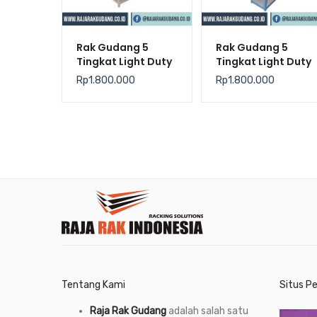
Rak Gudang 5
Rak Gudang 5
Tingkat Light Duty
Tingkat Light Duty
Putih – Krisbow
Biru – Krisbow
Rp
1.800.000
Rp
1.800.000
Tentang Kami
Situs P
Raja Rak Gudang
adalah salah satu