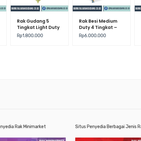
Rak Gudang 5
Rak Besi Medium
Tingkat Light Duty
Duty 4 Tingkat –
Hijau – Krisbow
Krisbow –
Rp
1.800.000
Rp
6.000.000
Kekuatan 500Kg /
Level
enyedia Rak Minimarket
Situs Penyedia Berbagai Jenis R