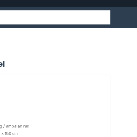
el
g / ambalan rak
5 x 180 cm