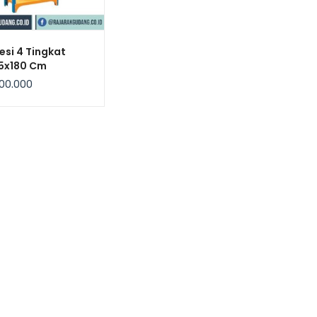
esi 4 Tingkat
5x180 Cm
bow – Kekuatan
00.000
 / Level