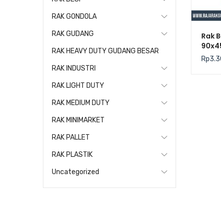
RAK GONDOLA
RAK GUDANG
Rak B
90x4
RAK HEAVY DUTY GUDANG BESAR
Kris
Rp
3.3
300Kg
RAK INDUSTRI
RAK LIGHT DUTY
RAK MEDIUM DUTY
RAK MINIMARKET
RAK PALLET
RAK PLASTIK
Uncategorized