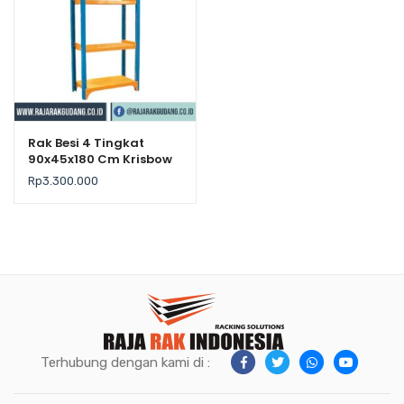
Rak Besi 4 Tingkat
90x45x180 Cm Krisbow
– Kekuatan 300Kg /
Rp
3.300.000
Level
Terhubung dengan kami di :