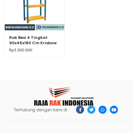
Rak Besi 4 Tingkat
90x45x180 Cm Krisbow
– Kekuatan 300Kg /
Rp
3.300.000
Level
Terhubung dengan kami di :