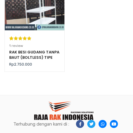
Peringkat
1
1
review
5.00
dari 5
RAK BESI GUDANG TANPA
BAUT (BOLTLESS) TIPE
berdasarka
RR-20BM
n
penilaian
Rp
2.750.000
pelanggan
Terhubung dengan kami di :