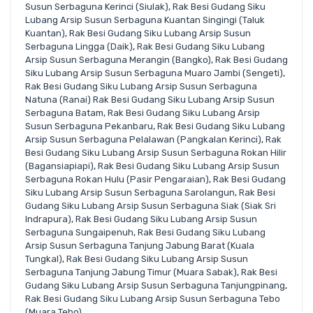
Susun Serbaguna Kerinci (Siulak)
,
Rak Besi Gudang Siku
Lubang Arsip Susun Serbaguna Kuantan Singingi (Taluk
Kuantan)
,
Rak Besi Gudang Siku Lubang Arsip Susun
Serbaguna Lingga (Daik)
,
Rak Besi Gudang Siku Lubang
Arsip Susun Serbaguna Merangin (Bangko)
,
Rak Besi Gudang
Siku Lubang Arsip Susun Serbaguna Muaro Jambi (Sengeti)
,
Rak Besi Gudang Siku Lubang Arsip Susun Serbaguna
Natuna (Ranai) Rak Besi Gudang Siku Lubang Arsip Susun
Serbaguna Batam
,
Rak Besi Gudang Siku Lubang Arsip
Susun Serbaguna Pekanbaru
,
Rak Besi Gudang Siku Lubang
Arsip Susun Serbaguna Pelalawan (Pangkalan Kerinci)
,
Rak
Besi Gudang Siku Lubang Arsip Susun Serbaguna Rokan Hilir
(Bagansiapiapi)
,
Rak Besi Gudang Siku Lubang Arsip Susun
Serbaguna Rokan Hulu (Pasir Pengaraian)
,
Rak Besi Gudang
Siku Lubang Arsip Susun Serbaguna Sarolangun
,
Rak Besi
Gudang Siku Lubang Arsip Susun Serbaguna Siak (Siak Sri
Indrapura)
,
Rak Besi Gudang Siku Lubang Arsip Susun
Serbaguna Sungaipenuh
,
Rak Besi Gudang Siku Lubang
Arsip Susun Serbaguna Tanjung Jabung Barat (Kuala
Tungkal)
,
Rak Besi Gudang Siku Lubang Arsip Susun
Serbaguna Tanjung Jabung Timur (Muara Sabak)
,
Rak Besi
Gudang Siku Lubang Arsip Susun Serbaguna Tanjungpinang
,
Rak Besi Gudang Siku Lubang Arsip Susun Serbaguna Tebo
(Muara Tebo)