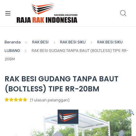
Beranda
RAK BESI
RAK BESI SIKU
RAK BESI SIKU
LUBANG
RAK BESI GUDANG TANPA BAUT (BOLTLESS) TIPE RR-
20BM
RAK BESI GUDANG TANPA BAUT
(BOLTLESS) TIPE RR-20BM
(
1
ulasan pelanggan)
Peringkat
1
5.00
dari 5
berdasarka
n
penilaian
pelanggan