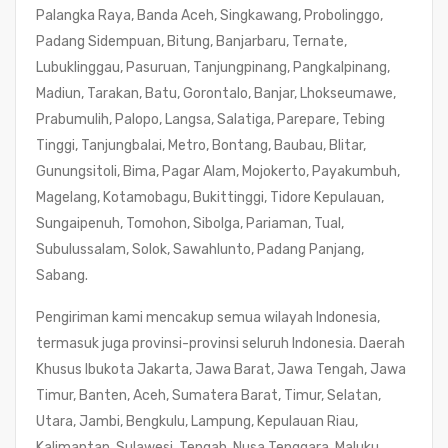
Palangka Raya, Banda Aceh, Singkawang, Probolinggo,
Padang Sidempuan, Bitung, Banjarbaru, Ternate,
Lubuklinggau, Pasuruan, Tanjungpinang, Pangkalpinang,
Madiun, Tarakan, Batu, Gorontalo, Banjar, Lhokseumawe,
Prabumulih, Palopo, Langsa, Salatiga, Parepare, Tebing
Tinggi, Tanjungbalai, Metro, Bontang, Baubau, Blitar,
Gunungsitoli, Bima, Pagar Alam, Mojokerto, Payakumbuh,
Magelang, Kotamobagu, Bukittinggi, Tidore Kepulauan,
Sungaipenuh, Tomohon, Sibolga, Pariaman, Tual,
Subulussalam, Solok, Sawahlunto, Padang Panjang,
Sabang.
Pengiriman kami mencakup semua wilayah Indonesia,
termasuk juga provinsi-provinsi seluruh Indonesia. Daerah
Khusus Ibukota Jakarta, Jawa Barat, Jawa Tengah, Jawa
Timur, Banten, Aceh, Sumatera Barat, Timur, Selatan,
Utara, Jambi, Bengkulu, Lampung, Kepulauan Riau,
Kalimantan, Sulawesi, Tengah, Nusa Tenggara, Maluku,