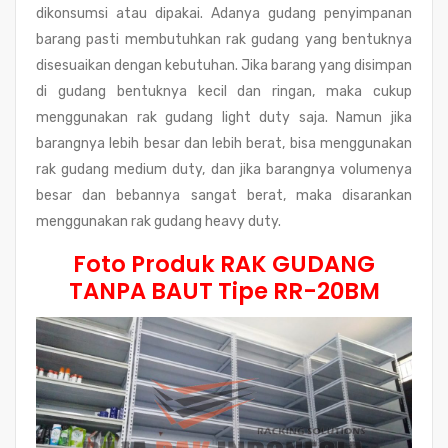
dikonsumsi atau dipakai. Adanya gudang penyimpanan
barang pasti membutuhkan rak gudang yang bentuknya
disesuaikan dengan kebutuhan. Jika barang yang disimpan
di gudang bentuknya kecil dan ringan, maka cukup
menggunakan rak gudang light duty saja. Namun jika
barangnya lebih besar dan lebih berat, bisa menggunakan
rak gudang medium duty, dan jika barangnya volumenya
besar dan bebannya sangat berat, maka disarankan
menggunakan rak gudang heavy duty.
Foto Produk RAK GUDANG
TANPA BAUT Tipe RR-20BM