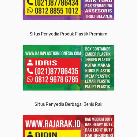
Situs Penyedia Produk Plastik Premium
Situs Penyedia Berbagai Jenis Rak