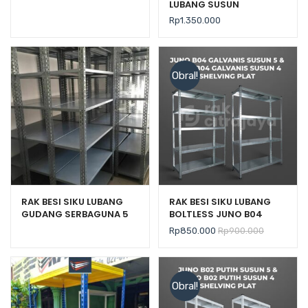
LUBANG SUSUN
berdasarka
SERBAGUNA TIPE JN-20
n
penilaian
Rp
1.350.000
pelanggan
Obral!
RAK BESI SIKU LUBANG
RAK BESI SIKU LUBANG
GUDANG SERBAGUNA 5
BOLTLESS JUNO B04
SUSUN TIPE AZ-100
GALVANIS SHELVING PLAT
Rp
850.000
Rp
900.000
Obral!