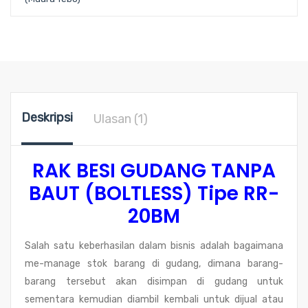
Deskripsi
Ulasan (1)
RAK BESI GUDANG TANPA
BAUT (BOLTLESS) Tipe RR-
20BM
Salah satu keberhasilan dalam bisnis adalah bagaimana
me-manage stok barang di gudang, dimana barang-
barang tersebut akan disimpan di gudang untuk
sementara kemudian diambil kembali untuk dijual atau