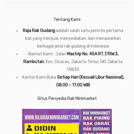
Tentang Kami
Raja Rak Gudang
adalah salah satu perintis pertama
kali yang menjual, menyediakan, dan menawarkan
berbagai jenis rak gudang di Indonesia
Alamat Kami : Jalan
Mastrip No. 45A RT.7/RW.3,
Rambutan
, Kec. Ciracas, Jakarta Timur, DKI Jakarta
13830
Kantor Kami Buka
Setiap Hari (Kecuali Libur Nasional),
08.00 – 17.00 WIB
Situs Penyedia Rak Minimarket