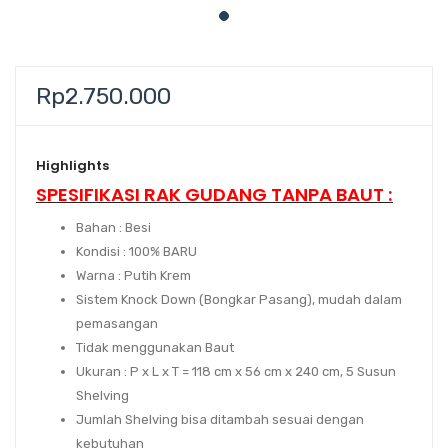
Rp
2.750.000
Highlights
SPESIFIKASI RAK GUDANG TANPA BAUT :
Bahan : Besi
Kondisi : 100% BARU
Warna : Putih Krem
Sistem Knock Down (Bongkar Pasang), mudah dalam
pemasangan
Tidak menggunakan Baut
Ukuran : P x L x T = 118 cm x 56 cm x 240 cm, 5 Susun
Shelving
Jumlah Shelving bisa ditambah sesuai dengan
kebutuhan