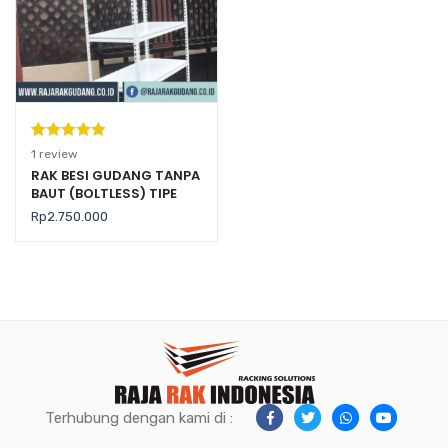
Peringkat
1
1
review
5.00
dari 5
RAK BESI GUDANG TANPA
BAUT (BOLTLESS) TIPE
berdasarka
RR-20BM
n
penilaian
Rp
2.750.000
pelanggan
Terhubung dengan kami di :