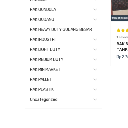
RAK GONDOLA
RAK GUDANG
RAK HEAVY DUTY GUDANG BESAR
Pering
1
1
revie
RAK INDUSTRI
5.00
da
RAK 
TANP
berda
RAK LIGHT DUTY
(BOLT
n
penil
Rp
2.7
RAK MEDIUM DUTY
20B
pelang
RAK MINIMARKET
RAK PALLET
RAK PLASTIK
Uncategorized