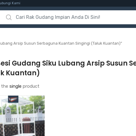
ubungi Kami
Search for:
Lubang Arsip Susun Serbaguna Kuantan Singingi (Taluk Kuantan)”
Besi Gudang Siku Lubang Arsip Susun 
uk Kuantan)
 the
single
product