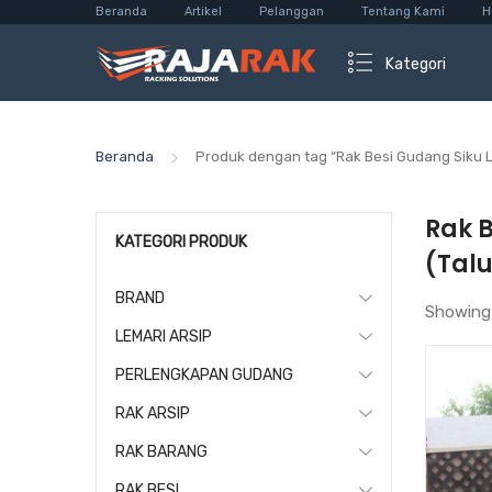
Beranda
Artikel
Pelanggan
Tentang Kami
H
Kategori
Beranda
Produk dengan tag “Rak Besi Gudang Siku 
Rak 
KATEGORI PRODUK
(Tal
BRAND
Showing
LEMARI ARSIP
PERLENGKAPAN GUDANG
RAK ARSIP
RAK BARANG
RAK BESI