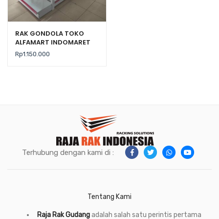
RAK GONDOLA TOKO
ALFAMART INDOMARET
TIPE RR-150 RAJA RAK
Rp
1.150.000
Terhubung dengan kami di :
Tentang Kami
Raja Rak Gudang
adalah salah satu perintis pertama